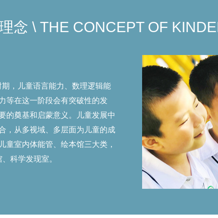
学班，教职工70名。建园5年来，在全体教职工的共同努力下，
理念 \
THE CONCEPT OF KIND
康快乐成长”的办园初心带领下，架构起了“亲近自然、洞悉生命
质全面、个性发展、视野开阔的未来小公民营造了良好的成长环
时期，儿童语言能力、数理逻辑能
力等在这一阶段会有突破性的发
要的奠基和启蒙意义。儿童发展中
合，从多视域、多层面为儿童的成
儿童室内体能管、绘本馆三大类，
馆、科学发现室。