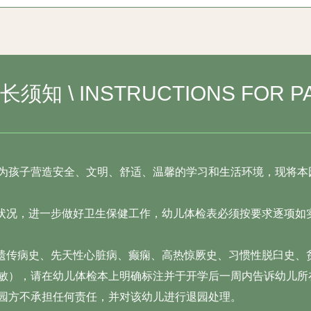
球社团
小篮球，大世界
长须知 \
INSTRUCTIONS FOR P
果说每个人的一生是一本书
么想不断增加这本书的厚度就必须
断的运动运动带来自信
动带来阳光
动带来对未来的期特
为孩子营造安全、文明、舒适、温馨的学习和生活环境，现将本
啦操社团
康状况，进一步做好卫生保健工作，幼儿体检表必须按要求逐项如
律动的童年
有遗传病史、先天性心脏病、癫痫、高热惊厥史、习惯性脱臼史、
快的节奏
敏），请在幼儿体检本上明确标注并于开学后一周内告诉幼儿所
起身体的律动
园方不承担任何责任，并对该幼儿进行退园处理。
一个跳跃的身影