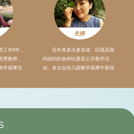
幼儿在直接感受、体验和互动的过
程中，形成审美的情趣和创造力。
史婷
教工作9年，
近年来多次参加省、区级及园
优秀教师，
内组织的各种比赛及公开教学活
教学观摩活
动。多次在幼儿园教学观摩中获得
守护每一粒
一等奖。2016年在全省第六届优秀
》获优秀教
教学设计评选活动中作品《序数1
2年《在一日
——5》荣获二等奖；2017年在陕
表达能力》
西省幼儿“半日活动设计评选暨贯彻
引领未来”全
落实《指南》征文活动”中论文被评
；2014年
为三等奖；2017年8月被省教育
S
全国第三
厅、人社厅评为“幼儿园教学能手”。