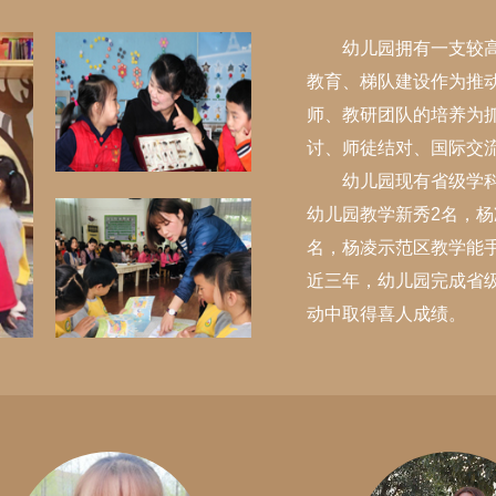
用以及创新生产的过程进行有机
幼儿园拥有一支较
统一，对培养幼儿的问题解决和
教育、梯队建设作为推
合能力具有重要价值。我园作为
师、教研团队的培养为
西省STEAM领航学校，购买了
绘本馆
讨、师徒结对、国际交
TEAM课程及相关配套材料和工
幼儿园现有省级学
，为幼儿更大限度的发展提供一
读绘本既可以帮助幼儿学知识、
幼儿园教学新秀2名，杨
可能。
见识，又可开拓阅读视野、培养
名，杨凌示范区教学能手
元智慧。通过阅读启迪智慧，培
近三年，幼儿园完成省
儿童的创造性思维；通过绘本借
动中取得喜人成绩。
、家庭教育讲座等活动，提供亲
互动的场所、思维开拓的空间、
道授业的课堂。目前馆内拥有国
外优秀中文绘本、英文绘本、儿
文学、儿童百科、低幼立体布