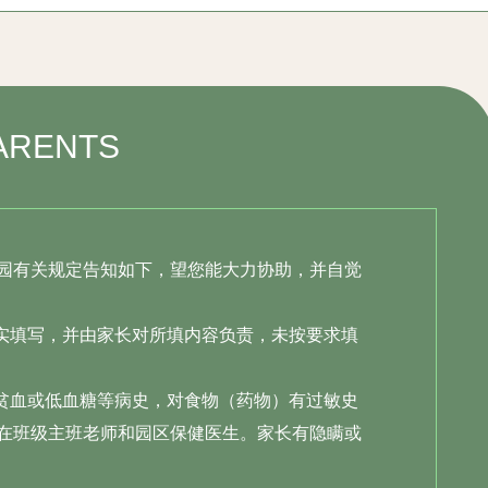
美术社团
让艺术融入生活
ARENTS
毕加索曾说“我花了一辈子的时间
学习像儿童一样去画画。
每个幼儿身上都有对艺术特别的理解
艺术教育是一个潜移默化的过程
也是一个储存能量的过程
园有关规定告知如下，望您能大力协助，并自觉
修养、审美、品行、素质
让幼儿学会
实填写，并由家长对所填内容负责，未按要求填
欣赏生活的美好、生命的可贵、世界
的多彩
贫血或低血糖等病史，对食物（药物）有过敏史
在班级主班老师和园区保健医生。家长有隐瞒或