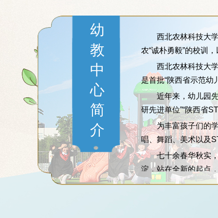
幼
西北农林科技大学
教
农“诚朴勇毅”的校训
中
西北农林科技大学
是首批“陕西省示范幼
心
近年来，幼儿园先
简
研先进单位”“陕西省S
介
为丰富孩子们的
唱、舞蹈、美术以及S
七十余春华秋实
淀，站在全新的起点，
西北农林科技大学
儿园，现与西北农林科
研究会评为“教科研先