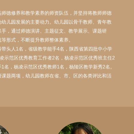
良好的生活习惯、卫生习惯、文明
体能馆配备有室内攀岩墙、拳击套
高师德修养和教学素养的师资队伍，并坚持将教师师德
习惯。
装、乒乓球台等运动器械。
动幼儿园发展的主要动力。幼儿园以骨干教师、青年教
抓手，通过师德演讲、主题征文、教学展示、课题研
南山画苑
流等形式，不断提升教师整体素养。
科带头人1名，省级教学能手4名，陕西省第四批中小学
画苑是幼儿进行艺术探索的独立空
凌示范区优秀教育工作者2名，杨凌示范区优秀班主任2
间，提供了能满足幼儿美术创作活
1名，杨凌示范区优秀教师1名，杨陵区教学新秀2名。
动、欣赏活动所需的美术器材，设
级课题两项，幼儿园教师在省、市、区的各类评比和活
置了多个领域:水彩、剪纸、拼
贴、线条画、水墨画、编织、手工
等，幼儿可以按照自己的意愿选择
喜欢的区域进行绘画、手工等艺术
创作活动，展示美术欣赏与创造的
想法、观点和他们独特的语言。让