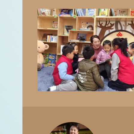
利
的
综
陕
S
具
阅
切
长
多
养
阅
子
传
内
童