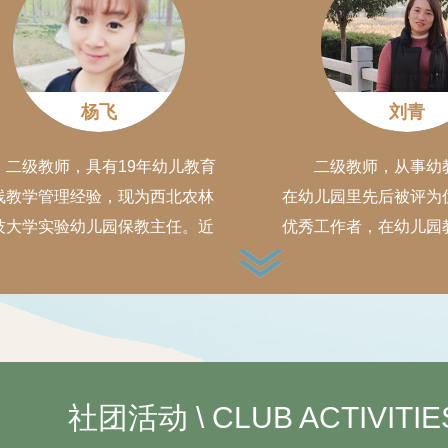
、触摸书、纸板书（洞洞书、翻
书）等4000余册，可同时容纳
儿30名。
杨飞
刘青
二级教师，具有19年幼儿教育
二级教师，从事幼
线教学管理经验，现为西北农林
在幼儿园里先后被评为
技大学实验幼儿园保教主任。近
优秀工作者，在幼儿园
来多次参加省级、区级及园内组
动中多次获一等奖；《
的各种比赛及公开课教学活动。
种子，静候不同的花期
010年7月获得了陕西省幼儿教师
科研论文二等奖；201
业技能大赛一等奖，同时获得了
生活中培养幼儿的语言
项区级奖励。2016年在杨凌区第
获“阅读启迪童心、创意
期省级教学能手示范课上进行了
国教师教育论文类三等奖
社团活动 \
CLUB ACTIVITIE
摩教学《小鱼的梦》以及专题讲
《爱，教育的灵魂》获