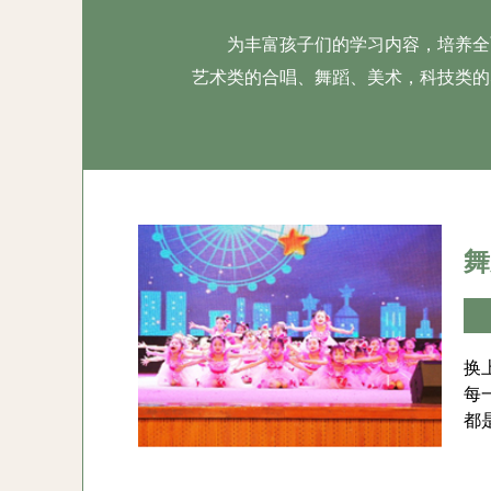
披荆斩棘，奋勇前行，开拓出了一
座
为丰富孩子们的学习内容，培养全
片快乐、健康、和谐的幼教天地，
得
艺术类的合唱、舞蹈、美术，科技类的
为推动陕西省学前教育的发展做出
月
了积极贡献，她就是西北农林科大
西
学幼儿园园长——王绯。
舞
换
每
都