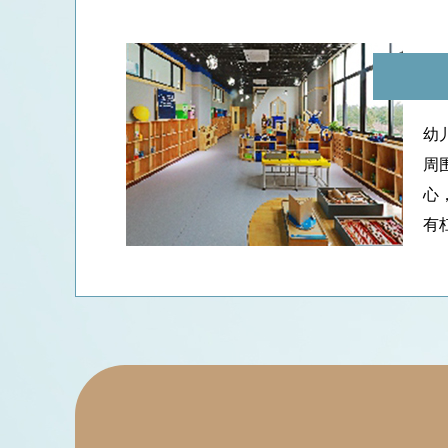
幼
周
心
有
路
具
S
术
内