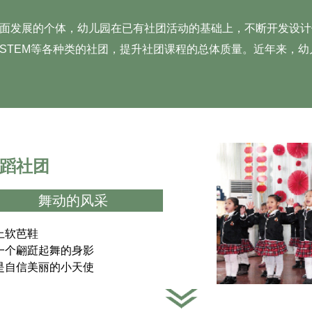
《玩出来的音乐教育活动》，深
届“幼儿园优秀教育随笔
面发展的个体，幼儿园在已有社团活动的基础上，不断开发设计
全区200余名教师好评。2016年8
2019年8月被省教育
STEM等各种类的社团，提升社团课程的总体质量。近年来，
被陕西省教育厅、人社厅评为陕
为“陕西省幼儿园教学能
省幼儿园教学能手。
蹈社团
舞动的风采
上软芭鞋
一个翩跹起舞的身影
是自信美丽的小天使