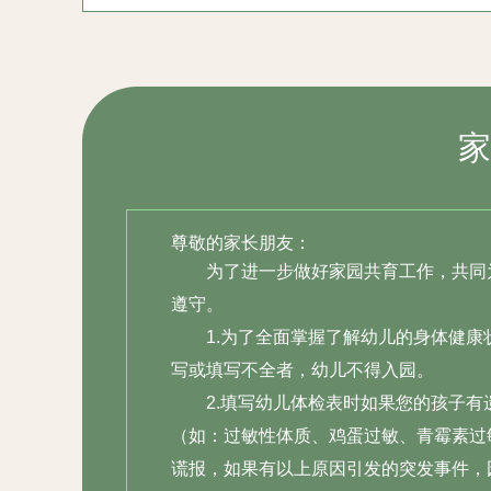
篮
家
如
那
不
运
尊敬的家长朋友：
运
为了进一步做好家园共育工作，共同
遵守。
啦
1.为了全面掌握了解幼儿的身体健
写或填写不全者，幼儿不得入园。
2.填写幼儿体检表时如果您的孩子
轻
（如：过敏性体质、鸡蛋过敏、青霉素过
带
谎报，如果有以上原因引发的突发事件，
每