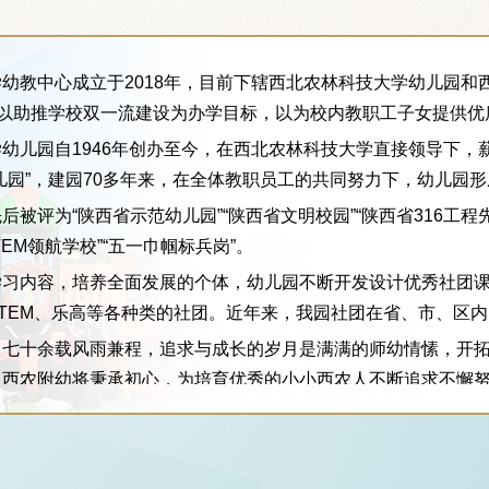
幼教中心成立于2018年，目前下辖西北农林科技大学幼儿园
，以助推学校双一流建设为办学目标，以为校内教职工子女提供优
幼儿园自1946年创办至今，在西北农林科技大学直接领导下
儿园”，建园70多年来，在全体教职员工的共同努力下，幼儿园
后被评为“陕西省示范幼儿园”“陕西省文明校园”“陕西省316工程
TEM领航学校”“五一巾帼标兵岗”。
学习内容，培养全面发展的个体，幼儿园不断开发设计优秀社团
TEM、乐高等各种类的社团。近年来，我园社团在省、市、区
，七十余载风雨兼程，追求与成长的岁月是满满的师幼情愫，开
西农附幼将秉承初心，为培育优秀的小小西农人不断追求不懈努
实验幼儿园是2014年9月创办的一所民办幼儿园，她是在西北
技大学幼儿园，同属于西农大幼教中心。创办至今，先后被陕西
进单位”，杨凌示范区教育局评为“示范区一级幼儿园”、“优秀民办幼