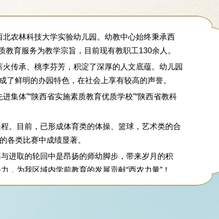
和西北农林科技大学实验幼儿园。幼教中心始终秉承西
质教育服务为教学宗旨，目前现有教职工130余人。
，薪火传承、桃李芬芳，积淀了深厚的人文底蕴。幼儿园
形成了鲜明的办园特色，在社会上享有较高的声誉。
先进集体”“陕西省实施素质教育优质学校”“陕西省教科
课程。目前，已形成体育类的体操、篮球，艺术类的合
内的各类比赛中成绩显著。
拓与进取的轮回中是昂扬的师幼脚步，带来岁月的积
力，为我区域内学前教育的发展贡献“西农力量”！
农林科技大学幼儿园70余年办园经验的基础上诞生的幼
省教育厅评为“陕西省示范幼儿园”，陕西省学前教育
儿园”、“年检优秀单位”。