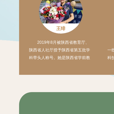
书
翻
幼
王绯
2019年8月被陕西省教育厅、
陕西省人社厅授予陕西省第五批学
一
科带头人称号。她是陕西省学前教
科
育的一面旗帜；她用最美的青春年
年
华诠释了幼教之美；二十个年头的
织
坚毅与执着，爱心与智慧，她身体
2
力行，谱写了一曲绚烂的青春之
专
歌、育人之歌；她，怀揣梦想，心
多
系幼教，在平凡的岗位上，以饱满
二
的热情，强烈的事业心和责任感，
观