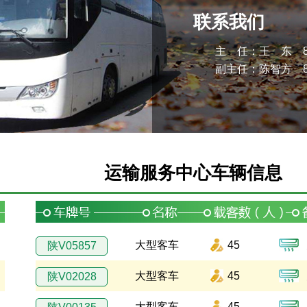
联系我们
主 任：王 东 87
副主任：陈智方 87
运输服务中心车辆信息
大型客车
45
陕V05857
大型客车
45
陕V02028
大型客车
45