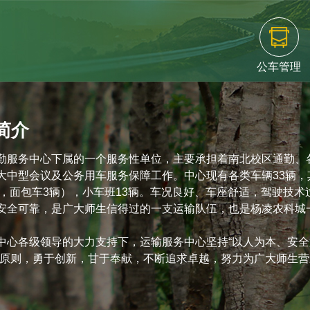
公车管理
简介
勤服务中心下属的一个服务性单位，主要承担着南北校区通勤、
大中型会议及公务用车服务保障工作。中心现有各类车辆33辆，
辆，面包车3辆），小车班13辆。车况良好、车座舒适，驾驶技术
安全可靠，是广大师生信得过的一支运输队伍，也是杨凌农科城
中心各级领导的大力支持下，运输服务中心坚持“以人为本、安全
的原则，勇于创新，甘于奉献，不断追求卓越，努力为广大师生营