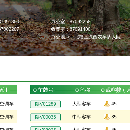
091300
办公室：87092258
082207
收费室：87091400
办公地点：北校区原西农车队大院
空调车
大型客车
45
陕V01289
空调车
中型客车
35
陕V00036
空调车
大型客车
45