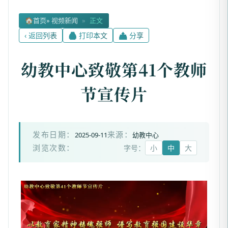
🏠
首页
» 视频新闻
»
正文
‹ 返回列表
🖨 打印本文
📤 分享
幼教中心致敬第41个教师
节宣传片
2025-09-11
幼教中心
发布日期：
来源：
字号：
小
中
大
浏览次数：