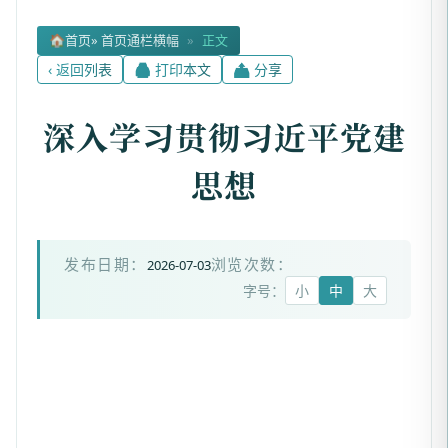
🏠
首页
» 首页通栏横幅
»
正文
‹ 返回列表
🖨 打印本文
📤 分享
深入学习贯彻习近平党建
思想
2026-07-03
发布日期：
浏览次数：
字号：
小
中
大