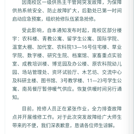
因南校区一级供热主干管网突发故障，为保障
供热系统安全、防止故障扩大，后勤处已第一时间
启动应急预案，组织抢修队伍紧急抢修。
受此影响，自本通知发布时起，南校区部分楼
宇：农科楼、青教公寓、留学生公寓、国际学院、
温室大棚、加代室、农科院13—16号住宅楼、草业
学院、数字楼、研究生院、档案馆、家畜重点实验
室、成教培训楼、博览园及办公楼、原农科院幼儿
园、场站管理处、资环试验厅、木艺坊、交流中心
及科研主楼、图书馆、3号教学楼、11—23号学生公
寓、南苑餐厅暂停暖气供应。恢复供暖时间另行通
知。
目前，抢修人员正在紧张作业，全力排查故障
点并开展维修工作。对于此次突发故障给广大师生
带来的不便，我们深表歉意，恳请各位师生谅解。