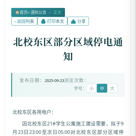
🏠
首页
» 通知公告
»
正文
‹ 返回列表
🖨 打印本文
📤 分享
北校东区部分区域停电通
知
2025-09-23
发布日期：
浏览次数：
字号：
小
中
大
北校东区各用电户：
因北校东区21#学生公寓施工建设需要，拟于9
月23日23:00至次日05:00对北校东区部分区域停