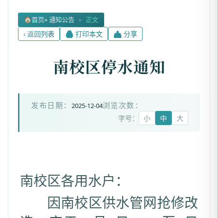
🏠
首页
» 通知公告
»
正文
‹ 返回列表
🖨 打印本文
📤 分享
南校区停水通知
2025-12-04
发布日期：
浏览次数：
字号：
小
中
大
南校区各用水户：
因南校区供水管网抢修改