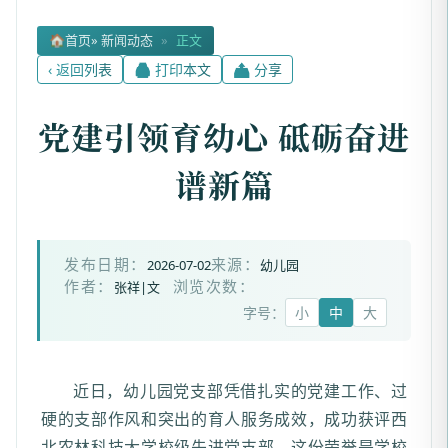
🏠
首页
» 新闻动态
»
正文
‹ 返回列表
🖨 打印本文
📤 分享
党建引领育幼心 砥砺奋进
谱新篇
2026-07-02
幼儿园
发布日期：
来源：
张祥|文
作者：
浏览次数：
字号：
小
中
大
近日，幼儿园党支部凭借扎实的党建工作、过
硬的支部作风和突出的育人服务成效，成功获评西
北农林科技大学校级先进党支部，这份荣誉是学校