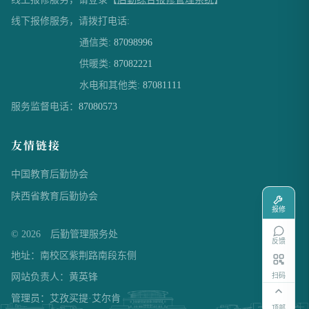
线下报修服务，请拨打电话:
通信类:
87098996
供暖类:
87082221
水电和其他类:
87081111
服务监督电话：
87080573
友情链接
中国教育后勤协会
陕西省教育后勤协会
报修
© 2026 后勤管理服务处
反馈
地址：南校区紫荆路南段东侧
扫码
网站负责人：黄英锋
管理员：艾孜买提·艾尔肯
顶部