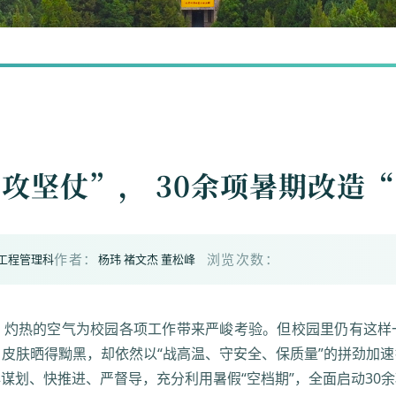
攻坚仗”， 30余项暑期改造
修工程管理科
杨玮 褚文杰 董松峰
作者：
浏览次数：
，灼热的空气为校园各项工作带来严峻考验。
但校园里仍有这样
，皮肤
晒得黝黑，却依然以“战高温、守安全、保质量”的拼劲加
早谋划、快推
进、严督导，充分利用暑假“空档期”，全面启动30