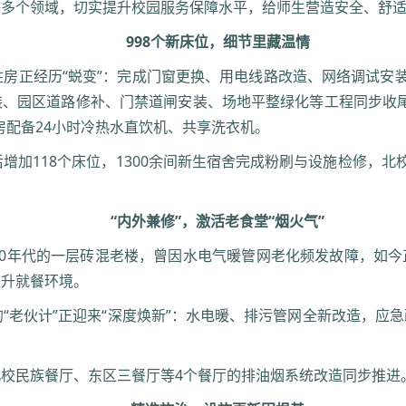
等多个领域，切实提升校园服务保障水平，给师生营造安全、舒
998个新床位，细节里藏温情
套住房正经历“蜕变”：完成门窗更换、用电线路改造、网络调试安装、
、园区道路修补、门禁道闸安装、场地平整绿化等工程同步收尾
能房配备24小时冷热水直饮机、共享洗衣机。
后增加118个床位，1300余间新生宿舍完成粉刷与设施检修，
“内外兼修”，激活老食堂“烟火气”
80年代的一层砖混老楼，曾因水电气暖管网老化频发故障，如
提升就餐环境。
的“老伙计”正迎来“深度焕新”：水电暖、排污管网全新改造，应
校民族餐厅、东区三餐厅等4个餐厅的排油烟系统改造同步推进