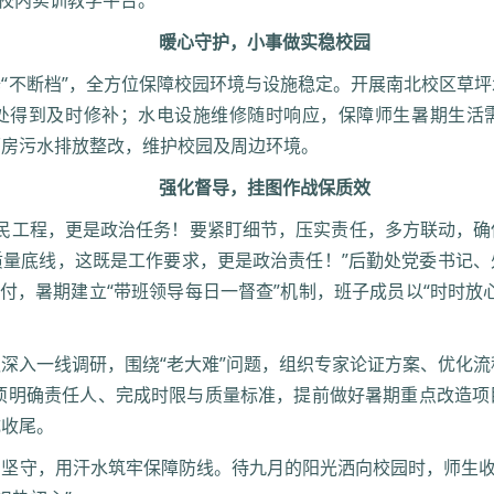
”校内实训教学平台。
暖心守护，小事做实稳校园
“不断档”，全方位保障校园环境与设施稳定。开展南北校区草
处得到及时修补；水电设施维修随时响应，保障师生暑期生活
面房污水排放整改，维护校园及周边环境。
强化督导，挂图作战保质效
惠民工程，更是政治任务！要紧盯细节，压实责任，多方联动，
质量底线，这既是工作要求，更是政治责任！”后勤处党委书记、
交付，暑期建立“带班领导每日一督查”机制，班子成员以“时时放
深入一线调研，围绕“老大难”问题，组织专家论证方案、优化流
逐项明确责任人、完成时限与质量标准，提前做好暑期重点改造
成收尾。
坚守，用汗水筑牢保障防线。待九月的阳光洒向校园时，师生收